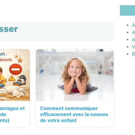
A
esser
A
A
V
B
vantages et
Comment communiquer
ide
efficacement avec la nounou
nts)
de votre enfant