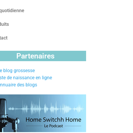
quotidienne
uits
tact
Partenaires
e blog grossesse
iste de naissance en ligne
nnuaire des blogs