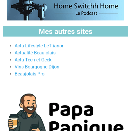
Mes autres sites
Actu Lifestyle LeTrianon
Actualité Beaujolais
Actu Tech et Geek
Vins Bourgogne Dijon
Beaujolais Pro